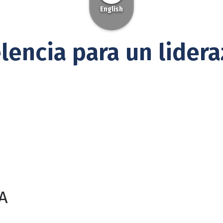
English
lencia para un lider
A